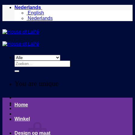
Ga
Nederlands
naar
English
inhoud
Nederlands
Zoeken
naar:
You are unique
Home
Winkel
Design op maat