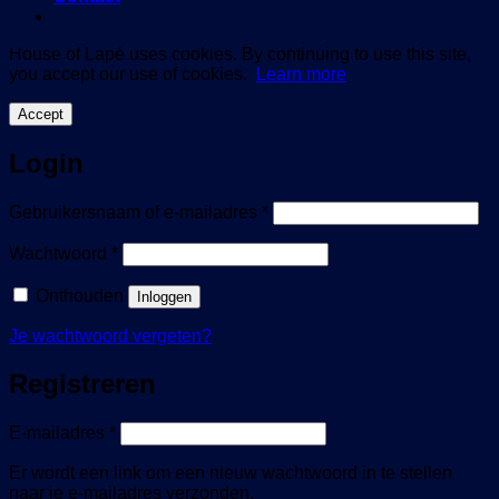
House of Lapé uses cookies. By continuing to use this site,
you accept our use of cookies.
Learn more
Accept
Login
Vereist
Gebruikersnaam of e-mailadres
*
Vereist
Wachtwoord
*
Onthouden
Inloggen
Je wachtwoord vergeten?
Registreren
Vereist
E-mailadres
*
Er wordt een link om een nieuw wachtwoord in te stellen
naar je e-mailadres verzonden.