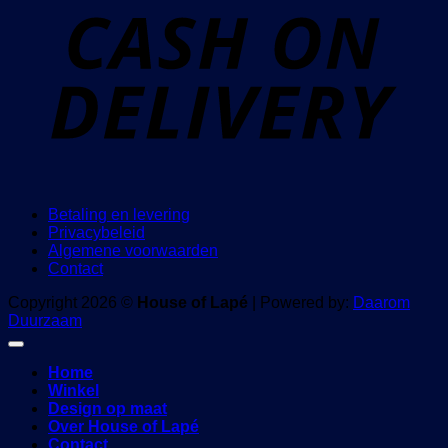
D
Betaling en levering
Privacybeleid
Algemene voorwaarden
Contact
Copyright 2026 ©
House of Lapé
| Powered by:
Daarom
Duurzaam
Home
Winkel
Design op maat
Over House of Lapé
Contact