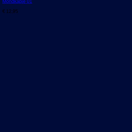
Mondkapje 01
€
12,95