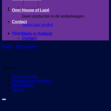
Over House of Lapé
Geen producten in de winkelwagen.
Contact
Terug naar winkel
Menu
Made in Holland
Contact
Home
/
Mondkapjes
Zoeken
Denim Jackets
Kerarmiek & Porselein
Mondkapjes
Tassen