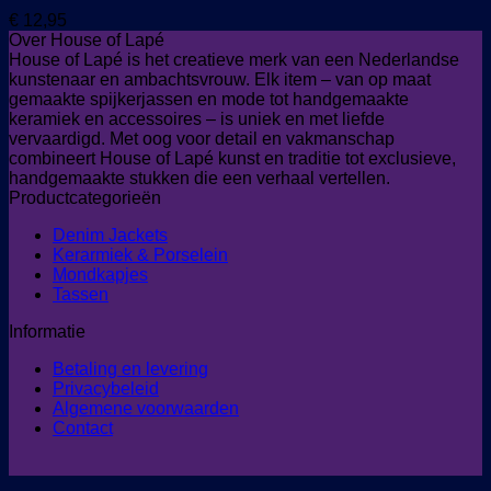
€
12,95
Over House of Lapé
House of Lapé is het creatieve merk van een Nederlandse
kunstenaar en ambachtsvrouw. Elk item – van op maat
gemaakte spijkerjassen en mode tot handgemaakte
keramiek en accessoires – is uniek en met liefde
vervaardigd. Met oog voor detail en vakmanschap
combineert House of Lapé kunst en traditie tot exclusieve,
handgemaakte stukken die een verhaal vertellen.
Productcategorieën
Denim Jackets
Kerarmiek & Porselein
Mondkapjes
Tassen
Informatie
Betaling en levering
Privacybeleid
Algemene voorwaarden
Contact
V