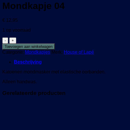
Mondkapje 04
€
12,95
1 op voorraad
Mondkapje
04
Toevoegen aan winkelwagen
aantal
Categorie:
Mondkapjes
Merk:
House of Lapé
Beschrijving
Katoenen mondmasker met elastische oorbanden.
Alleen handwas.
Gerelateerde producten