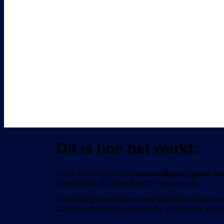
Dit is hoe het werkt:
Stuur een e-mail naar
houseoflape@gmail.c
ontwerp op de achterkant te verzamelen.
Je ontvangt vervolgens een tekening van je on
aangaande het ontwerp op de achterkant, waarvo