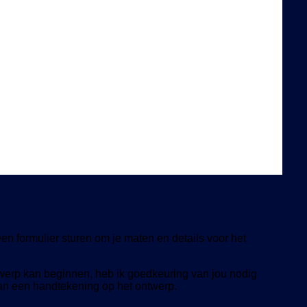
een formulier sturen om je maten en details voor het
twerp kan beginnen, heb ik goedkeuring van jou nodig
van een handtekening op het ontwerp.