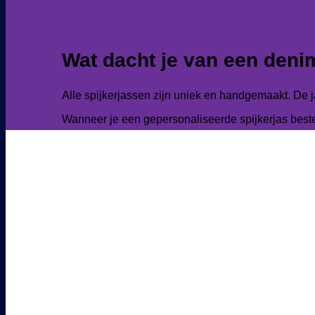
Wat dacht je van een deni
Alle spijkerjassen zijn uniek en handgemaakt. De j
Wanneer je een gepersonaliseerde spijkerjas best