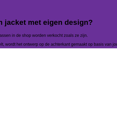
m jacket met eigen design?
assen in de shop worden verkocht zoals ze zijn.
elt, wordt het ontwerp op de achterkant gemaakt op basis van 