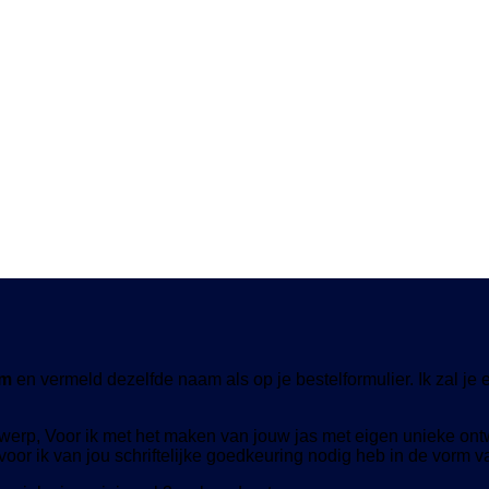
om
en vermeld dezelfde naam als op je bestelformulier. Ik zal je 
twerp, Voor ik met het maken van jouw jas met eigen unieke on
or ik van jou schriftelijke goedkeuring nodig heb in de vorm 