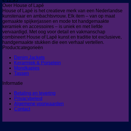
€
12,95
Over House of Lapé
House of Lapé is het creatieve merk van een Nederlandse
kunstenaar en ambachtsvrouw. Elk item – van op maat
gemaakte spijkerjassen en mode tot handgemaakte
keramiek en accessoires – is uniek en met liefde
vervaardigd. Met oog voor detail en vakmanschap
combineert House of Lapé kunst en traditie tot exclusieve,
handgemaakte stukken die een verhaal vertellen.
Productcategorieën
Denim Jackets
Kerarmiek & Porselein
Mondkapjes
Tassen
Informatie
Betaling en levering
Privacybeleid
Algemene voorwaarden
Contact
V