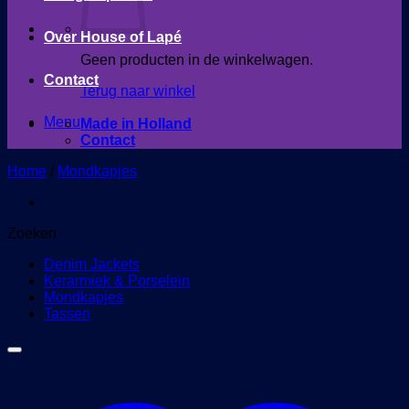
Over House of Lapé
Geen producten in de winkelwagen.
Contact
Terug naar winkel
Menu
Made in Holland
Contact
Home
/
Mondkapjes
Zoeken
Denim Jackets
Kerarmiek & Porselein
Mondkapjes
Tassen