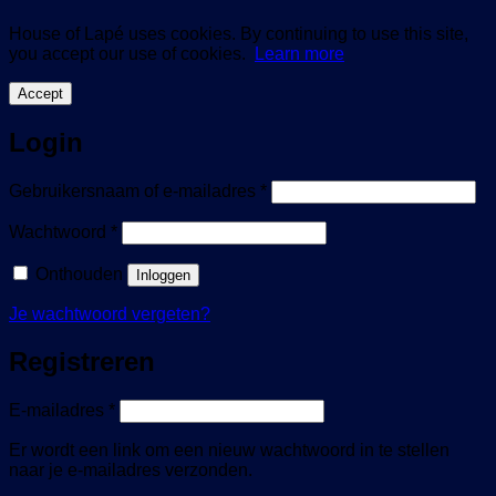
House of Lapé uses cookies. By continuing to use this site,
you accept our use of cookies.
Learn more
Accept
Login
Vereist
Gebruikersnaam of e-mailadres
*
Vereist
Wachtwoord
*
Onthouden
Inloggen
Je wachtwoord vergeten?
Registreren
Vereist
E-mailadres
*
Er wordt een link om een nieuw wachtwoord in te stellen
naar je e-mailadres verzonden.