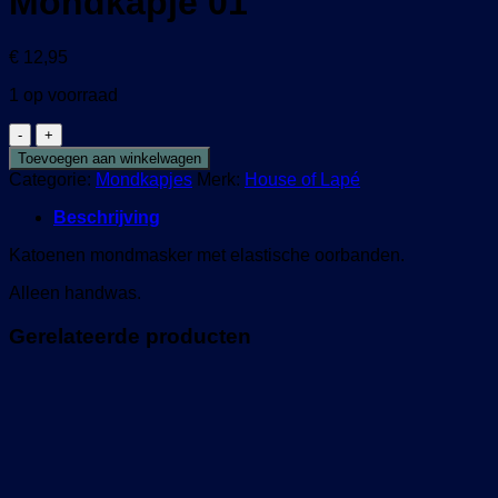
Mondkapje 01
€
12,95
1 op voorraad
Mondkapje
01
Toevoegen aan winkelwagen
aantal
Categorie:
Mondkapjes
Merk:
House of Lapé
Beschrijving
Katoenen mondmasker met elastische oorbanden.
Alleen handwas.
Gerelateerde producten