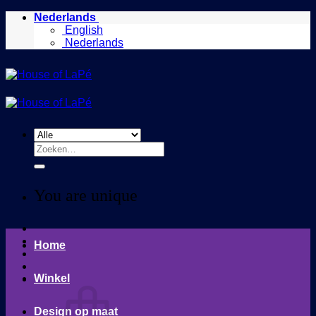
Ga
Nederlands
naar
English
inhoud
Nederlands
Zoeken
naar:
You are unique
Home
Winkel
Design op maat