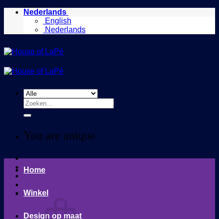
Ga
Nederlands
naar
English
inhoud
Nederlands
Zoeken
naar:
You are unique
Home
Winkel
Design op maat